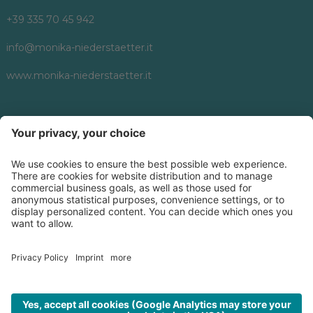
+39 335 70 45 942
info@monika-niederstaetter.it
www.monika-niederstaetter.it
Follow us on
©
2026
Monika Niederstätter
.
Credits
Informativa privacy
Impostazioni cookies
produced by