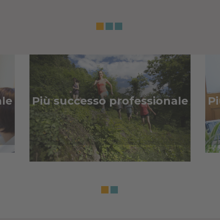
ale
Più successo professionale
Pi