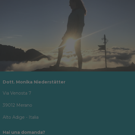
Dott. Monika Niederstätter
Via Venosta 7
39012 Merano
Alto Adige - Italia
Hai una domanda?