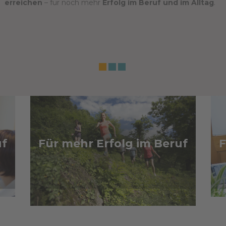
erreichen
– für noch mehr
Erfolg im Beruf und im Alltag
.
uf
Für mehr Erfolg im Beruf
F