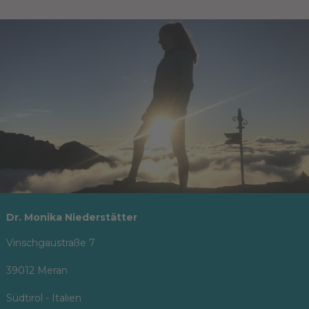
Dr. Monika Niederstätter
Vinschgaustraße 7
39012 Meran
Südtirol - Italien