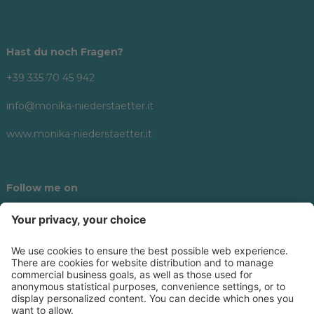
Hast du noch Fragen?
+39 335 70 45 942
info@monika-niederstaetter.it
www.monika-niederstaetter.it
Follow me on
©
2026
Monika Niederstätter
.
Impressum
Datenschutzerklärung
Cookie Einstellungen