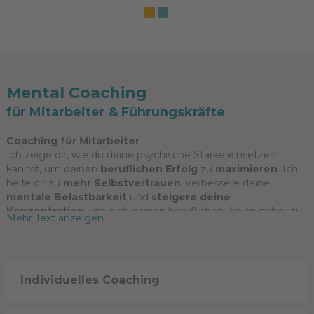
Mental Coaching
für Mitarbeiter & Führungskräfte
Coaching für Mitarbeiter
Ich zeige dir, wie du deine psychische Stärke einsetzen
kannst, um deinen
beruflichen Erfolg
zu
maximieren
. Ich
helfe dir zu
mehr Selbstvertrauen
, verbessere deine
mentale Belastbarkeit
und
steigere deine
Konzentration
, um dich deinen beruflichen Zielen näher zu
Mehr Text anzeigen
bringen.
Coaching für Führungskräfte
Wir arbeiten gezielt an deinem Führungsstil,
Individuelles Coaching
deiner
Wahrnehmung
, an
deiner
Durchsetzungskraft
,
Verlässlichkeit
und
Sympathie
damit du deine Mitarbeiter effektiv führen und